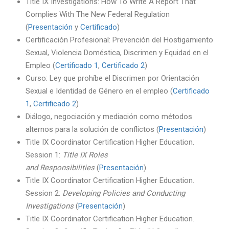
Title IX Investigations: How To Write A Report That
Complies With The New Federal Regulation
(
Presentación
y
Certificado
)
Certificación Profesional: Prevención del Hostigamiento
Sexual, Violencia Doméstica, Discrimen y Equidad en el
Empleo (
Certificado 1
,
Certificado 2
)
Curso: Ley que prohíbe el Discrimen por Orientación
Sexual e Identidad de Género en el empleo (
Certificado
1
,
Certificado 2
)
Diálogo, negociación y mediación como métodos
alternos para la solución de conflictos (
Presentación
)
Title IX Coordinator Certification Higher Education.
Session 1:
Title IX Roles
and
Responsibilities
(
Presentación
)
Title IX Coordinator Certification Higher Education.
Session 2:
Developing Policies and Conducting
Investigations
(
Presentación
)
Title IX Coordinator Certification Higher Education.